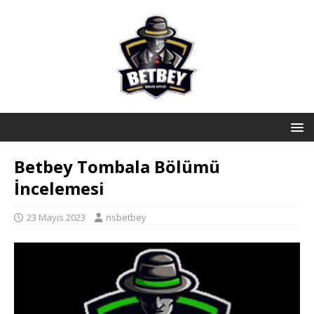
Betbey Tombala Bölümü
İncelemesi
23 Mayıs 2023
nsbetbey