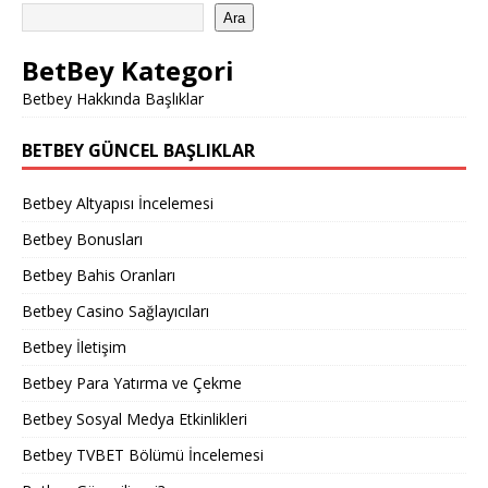
Ara
BetBey Kategori
Betbey Hakkında Başlıklar
BETBEY GÜNCEL BAŞLIKLAR
Betbey Altyapısı İncelemesi
Betbey Bonusları
Betbey Bahis Oranları
Betbey Casino Sağlayıcıları
Betbey İletişim
Betbey Para Yatırma ve Çekme
Betbey Sosyal Medya Etkinlikleri
Betbey TVBET Bölümü İncelemesi