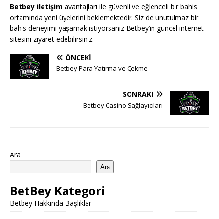
Betbey iletişim
avantajları ile güvenli ve eğlenceli bir bahis
ortamında yeni üyelerini beklemektedir. Siz de unutulmaz bir
bahis deneyimi yaşamak istiyorsanız Betbey’in güncel internet
sitesini ziyaret edebilirsiniz.
ÖNCEKI
Betbey Para Yatırma ve Çekme
SONRAKI
Betbey Casino Sağlayıcıları
Ara
Ara
BetBey Kategori
Betbey Hakkında Başlıklar