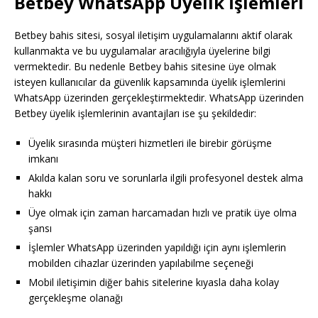
Betbey WhatsApp Üyelik İşlemleri
Betbey bahis sitesi, sosyal iletişim uygulamalarını aktif olarak
kullanmakta ve bu uygulamalar aracılığıyla üyelerine bilgi
vermektedir. Bu nedenle Betbey bahis sitesine üye olmak
isteyen kullanıcılar da güvenlik kapsamında üyelik işlemlerini
WhatsApp üzerinden gerçekleştirmektedir. WhatsApp üzerinden
Betbey üyelik işlemlerinin avantajları ise şu şekildedir:
Üyelik sırasında müşteri hizmetleri ile birebir görüşme
imkanı
Akılda kalan soru ve sorunlarla ilgili profesyonel destek alma
hakkı
Üye olmak için zaman harcamadan hızlı ve pratik üye olma
şansı
İşlemler WhatsApp üzerinden yapıldığı için aynı işlemlerin
mobilden cihazlar üzerinden yapılabilme seçeneği
Mobil iletişimin diğer bahis sitelerine kıyasla daha kolay
gerçekleşme olanağı